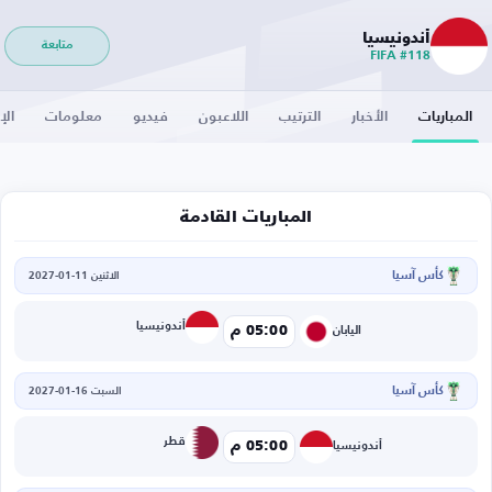
أندونيسيا
متابعة
FIFA #118
المباريات
الأخبار
الترتيب
اللاعبون
فيديو
معلومات
الإ
المباريات القادمة
كأس آسيا
الاثنين 11-01-2027
أندونيسيا
05:00 م
اليابان
كأس آسيا
السبت 16-01-2027
قطر
05:00 م
أندونيسيا