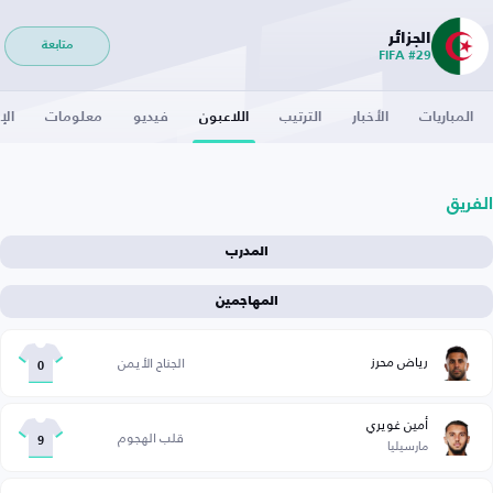
الجزائر
متابعة
FIFA #29
المباريات
الأخبار
الترتيب
اللاعبون
فيديو
معلومات
الإ
الفريق
المدرب
المهاجمين
رياض محرز
الجناح الأيمن
0
أمين غويري
قلب الهجوم
مارسيليا
9