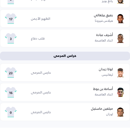
يانغ بويز
رفيق بيلغالي
الظهير الأيمن
هيلاس فيرونا
17
أشرف عبادة
قلب دفاع
اتحاد العاصمة
3
حراس المرمى
لوكا زيدان
حارس المرمى
ليغانيس
23
أسامة بن بوط
حارس المرمى
اتحاد العاصمة
16
ميلفين ماستيل
حارس المرمى
لوزان
0