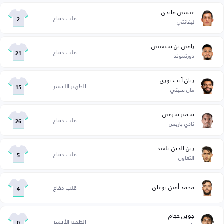
عيسى ماندي
قلب دفاع
ليفانتي
2
رامي بن سبعيني
قلب دفاع
دورتموند
21
ريان آيت نوري
الظهير الأيسر
مان سيتي
15
سمير شرقي
قلب دفاع
نادي باريس
26
زين الدين بلعيد
قلب دفاع
التعاون
5
محمد أمين توغاي
قلب دفاع
4
جوين حجام
الظهير الأيسر
0