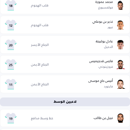
محمد عمورة
قلب الهجوم
فولفسبورغ
18
نذير بن بوعلي
قلب الهجوم
غيور
12
عادل بولبينة
الجناح الأيسر
الدحيل
20
فارس قدجيميس
الجناح الأيمن
فروزينوني
25
أنيس حاج موسى
الجناح الأيمن
فاينورد
11
لاعبين الوسط
نبيل بن طالب
خط وسط مدافع
19