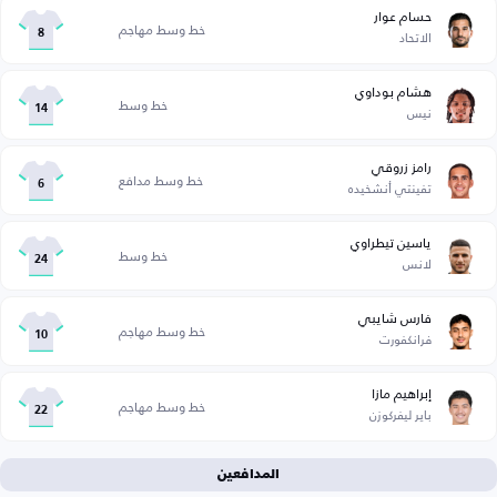
حسام عوار
خط وسط مهاجم
الاتحاد
8
هشام بوداوي
خط وسط
نيس
14
رامز زروقي
خط وسط مدافع
تفينتي أنشخيده
6
ياسين تيطراوي
خط وسط
لانس
24
فارس شايبي
خط وسط مهاجم
فرانكفورت
10
إبراهيم مازا
خط وسط مهاجم
باير ليفركوزن
22
المدافعين