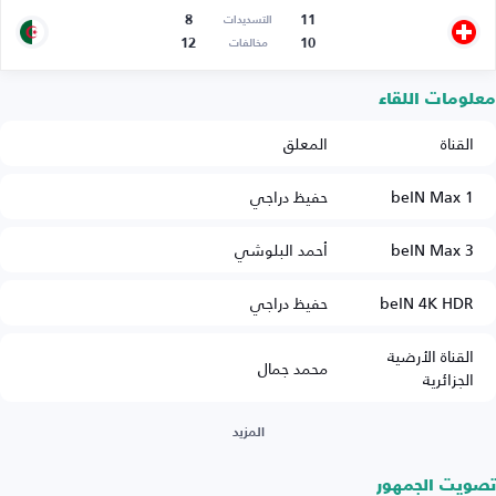
8
11
التسديدات
12
10
مخالفات
معلومات اللقاء
القناة
المعلق
beIN Max 1
حفيظ دراجي
beIN Max 3
أحمد البلوشي
beIN 4K HDR
حفيظ دراجي
القناة الأرضية
محمد جمال
الجزائرية
المزيد
تصويت الجمهور