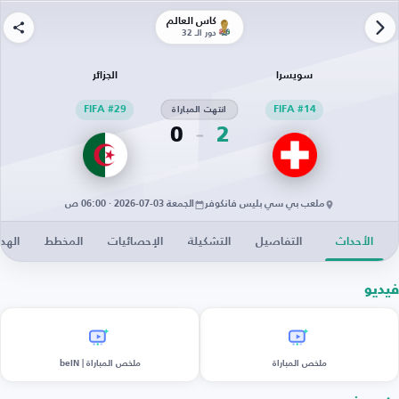
كأس العالم
دور الـ 32
سويسرا
الجزائر
FIFA #14
انتهت المباراة
FIFA #29
0
2
ملعب بي سي بليس فانكوفر
الجمعة 03-07-2026 · 06:00 ص
الأحداث
التفاصيل
التشكيلة
الإحصائيات
المخطط
الهد
فيديو
ملخص المباراة
ملخص المباراة | beIN