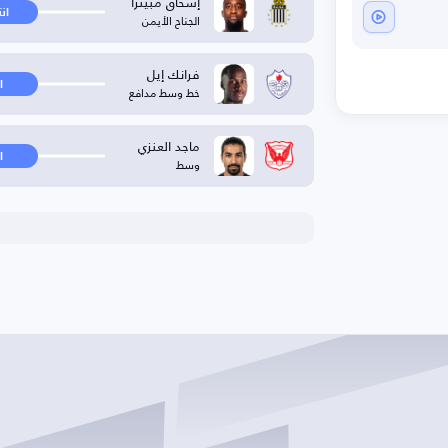
إسحاق مبينزا
ان
الجناح الأيمن
فرانك إيل
ا
خط وسط مدافع
ماجد العنزي
ا
وسط