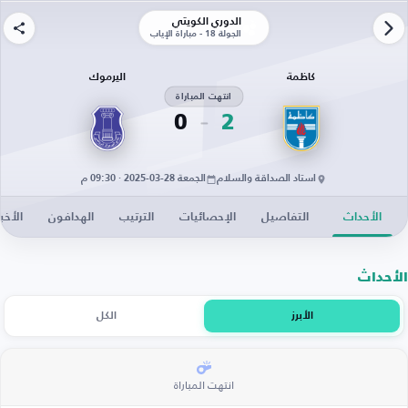
الدوري الكويتي
الجولة 18 - مباراة الإياب
كاظمة
اليرموك
انتهت المباراة
0
2
استاد الصداقة والسلام
الجمعة 28-03-2025 · 09:30 م
الأحداث
التفاصيل
الإحصائيات
الترتيب
الهدافون
الأخبا
الأحداث
الأبرز
الكل
انتهت المباراة