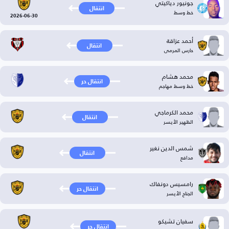
جونيور دياكيتي
انتقال
خط وسط
2026-06-30
أحمد عزاقة
انتقال
حارس المرمى
محمد هشام
انتقال حر
خط وسط مهاجم
محمد الكرماجي
انتقال
الظهير الأيسر
شمس الدين نغير
انتقال
مدافع
رامسيس دونفاك
انتقال حر
الجناح الأيسر
سفيان تشيكو
انتقال حر