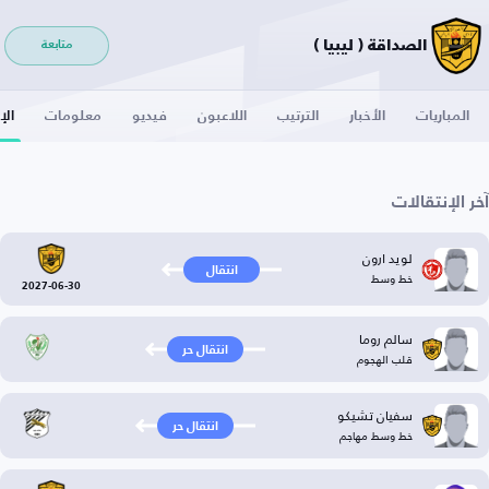
الصداقة ( ليبيا )
متابعة
المباريات
الأخبار
الترتيب
اللاعبون
فيديو
معلومات
الإ
آخر الإنتقالات
لويد ارون
انتقال
خط وسط
2027-06-30
سالم روما
انتقال حر
قلب الهجوم
سفيان تشيكو
انتقال حر
خط وسط مهاجم