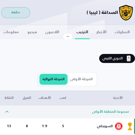
الصداقة ( ليبيا )
متابعة
المباريات
الأخبار
الترتيب
اللاعبون
فيديو
معلومات
الدوري الليبي
المرحلة الأولى
المرحلة النهائية
الأندية
لعب
الأهداف
الفرق
النقاط
مجموعة المنطقة الأولى
السويحلي
5
1:9
8
13