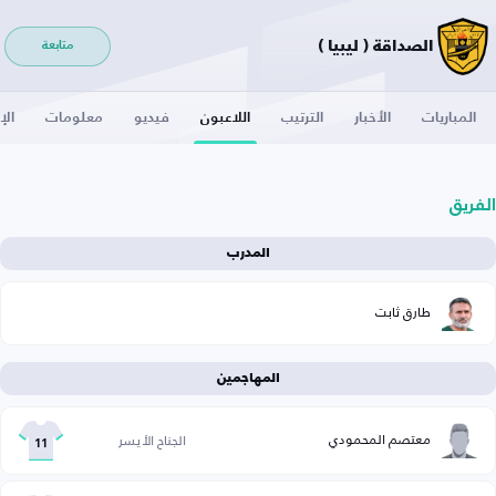
الصداقة ( ليبيا )
متابعة
المباريات
الأخبار
الترتيب
اللاعبون
فيديو
معلومات
الإ
الفريق
المدرب
طارق ثابت
المهاجمين
معتصم المحمودي
الجناح الأيسر
11