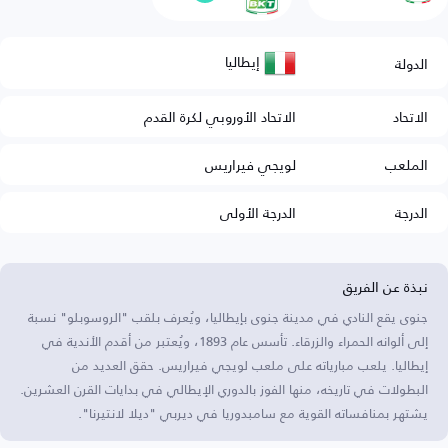
إيطاليا
الدولة
الاتحاد
الاتحاد الأوروبي لكرة القدم
الملعب
لويجي فيراريس
الدرجة
الدرجة الأولى
نبذة عن الفريق
جنوى يقع النادي في مدينة جنوى بإيطاليا، ويُعرف بلقب "الروسوبلو" نسبة
إلى ألوانه الحمراء والزرقاء. تأسس عام 1893، ويُعتبر من أقدم الأندية في
إيطاليا. يلعب مبارياته على ملعب لويجي فيراريس. حقق العديد من
البطولات في تاريخه، منها الفوز بالدوري الإيطالي في بدايات القرن العشرين.
يشتهر بمنافساته القوية مع سامبدوريا في ديربي "ديلا لانتيرنا".