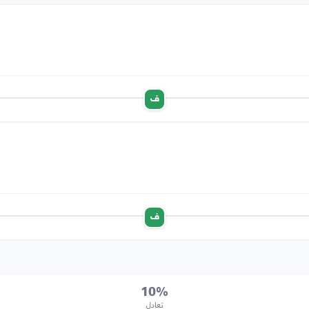
ف
ف
10%
تعادل