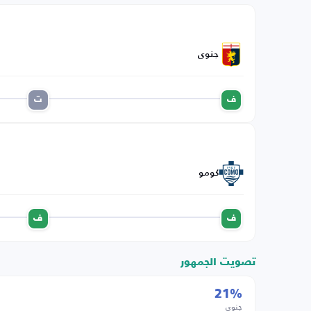
جنوى
ف
ت
كومو
ف
ف
تصويت الجمهور
21%
جنوى