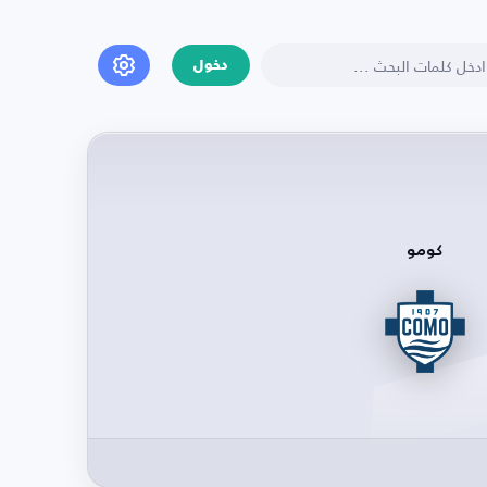
دخول
كومو