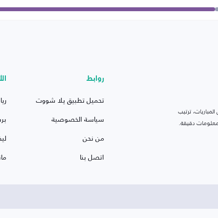
روابط
الأ
تحميل تطبيق يلا شووت
ريا
لمباريات، ترتيب
سياسة الخصوصية
بر
 ومعلومات دقيقة.
من نحن
ليف
اتصل بنا
ما