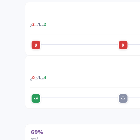
ف
ت
خ
2
1
2
خ
خ
ف
ت
خ
0
1
4
ت
ف
69%
كومو