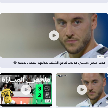
هدف ملغي ويسلي هويدت لفريق الشباب بمواجهة النجمة بالدقيقة 49