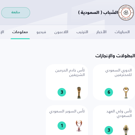
الشباب ( السعودية )
متابعة
المباريات
الأخبار
الترتيب
اللاعبون
فيديو
معلومات
الإ
البطولات والإنجازات
الدوري السعودي
كأس خادم الحرمين
للمحترفين
الشريفين
3
6
كأس ولي العهد
كأس السوبر السعودي
السعودي
1
3