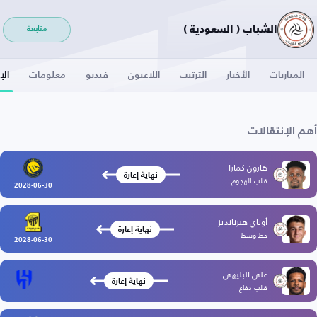
الشباب ( السعودية )
متابعة
المباريات
الأخبار
الترتيب
اللاعبون
فيديو
معلومات
الإ
أهم الإنتقالات
هارون كمارا
نهاية إعارة
قلب الهجوم
2028-06-30
أوناي هيرنانديز
نهاية إعارة
خط وسط
2028-06-30
علي البليهي
نهاية إعارة
قلب دفاع