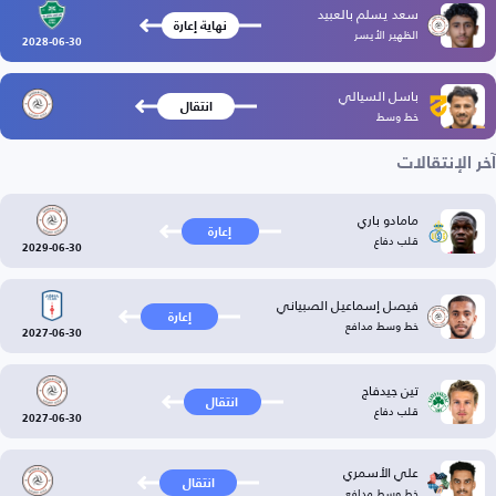
سعد يسلم بالعبيد
نهاية إعارة
الظهير الأيسر
2028-06-30
باسل السيالي
انتقال
خط وسط
آخر الإنتقالات
مامادو باري
إعارة
قلب دفاع
2029-06-30
فيصل إسماعيل الصبياني
إعارة
خط وسط مدافع
2027-06-30
تين جيدفاج
انتقال
قلب دفاع
2027-06-30
علي الأسمري
انتقال
خط وسط مدافع