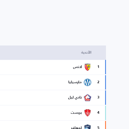
الأندية
1
لانس
2
مارسيليا
3
نادي ليل
4
بريست
5
لوهافر