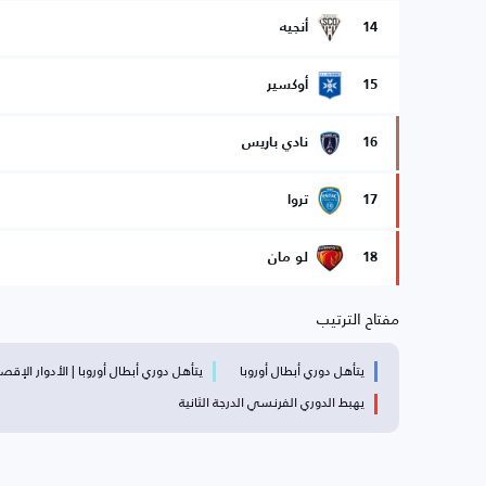
14
أنجيه
15
أوكسير
16
نادي باريس
17
تروا
18
لو مان
مفتاح الترتيب
يتأهل دوري أبطال أوروبا
يتأهل دوري أبطال أوروبا | الأدوار الإقصا
يهبط الدوري الفرنسي الدرجة الثانية