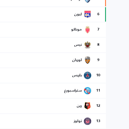
6
ليون
7
موناكو
8
نيس
9
لوريان
10
باريس
11
ستراسبورغ
12
رين
13
تولوز