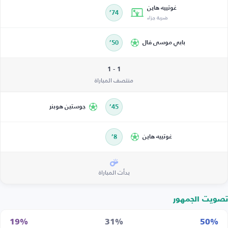
غوتييه هاين
74’
ضربة جزاء
بابي موسى فال
50’
1 - 1
منتصف المباراة
45’
جوستين هوبنر
غوتييه هاين
8’
بدأت المباراة
تصويت الجمهور
19%
31%
50%