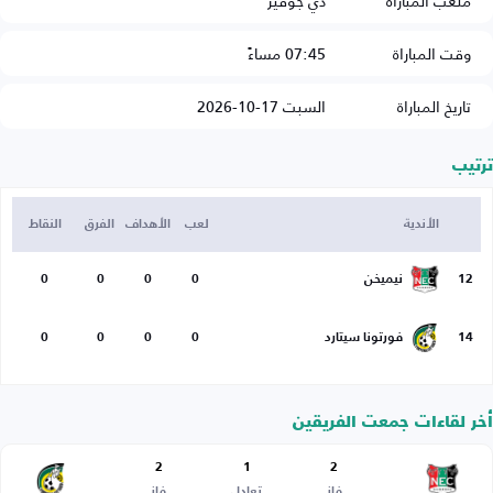
ملعب المباراة
دي جوفير
وقت المباراة
07:45 مساءً
تاريخ المباراة
السبت 17-10-2026
ترتيب
الأندية
لعب
الأهداف
الفرق
النقاط
12
نيميخن
0
0
0
0
14
فورتونا سيتارد
0
0
0
0
أخر لقاءات جمعت الفريقين
2
1
2
فاز
تعادل
فاز