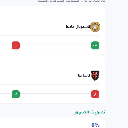
من اليمين: آخر مباراة · اضغط على الحرف لعرض التفاصيل
ناسيونال ماديرا
ف
خ
كاسا بيا
خ
ف
تصويت الجمهور
0%