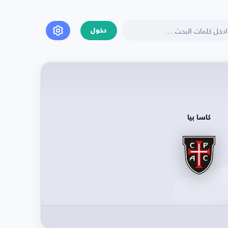
دخول
كاسا بيا