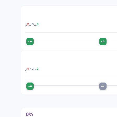
ف
ت
خ
2
0
3
ف
ف
ف
ت
خ
1
2
2
ت
ف
0%