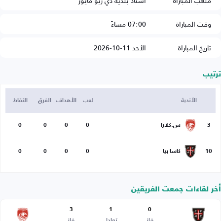
ملعب المباراة
استاد بلدية دي ريو مايور
وقت المباراة
07:00 مساءً
تاريخ المباراة
الأحد 11-10-2026
ترتيب
الأندية
لعب
الأهداف
الفرق
النقاط
3
س.كلارا
0
0
0
0
10
كاسا بيا
0
0
0
0
أخر لقاءات جمعت الفريقين
3
1
0
فاز
تعادل
فاز