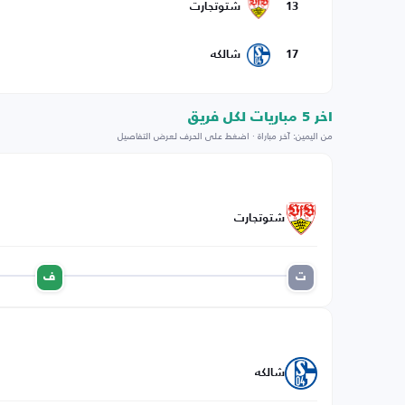
13
شتوتجارت
17
شالكه
اخر 5 مباريات لكل فريق
من اليمين: آخر مباراة · اضغط على الحرف لعرض التفاصيل
شتوتجارت
ت
ف
شالكه