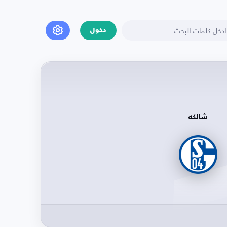
دخول
شالكه