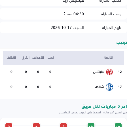
ملعب المباراة
فيلتنيس أرينا
وقت المباراة
04:30 مساءً
تاريخ المباراة
السبت 17-10-2026
ترتيب
الأندية
لعب
الأهداف
الفرق
النقاط
12
ماينتس
0
0
0
0
17
شالكه
0
0
0
0
اخر 5 مباريات لكل فريق
من اليمين: آخر مباراة · اضغط على الحرف لعرض التفاصيل
ف
ف
خ
خ
خ