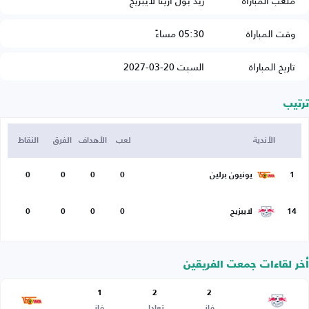
ملعب المباراة
ريد بول أرينا لايبزيج
وقت المباراة
05:30 مساءً
تاريخ المباراة
السبت 20-03-2027
ترتيب
الأندية
لعب
الأهداف
الفرق
النقاط
1
يونيون برلين
0
0
0
0
14
لايبزيج
0
0
0
0
أخر لقاءات جمعت الفريقين
1
2
2
فاز
تعادل
فاز