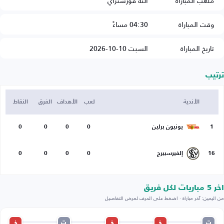
ملعب المباراة
آلته فورشتراي
وقت المباراة
04:30 مساءً
تاريخ المباراة
السبت 10-10-2026
ترتيب
الأندية
لعب
الأهداف
الفرق
النقاط
1
يونيون برلين
0
0
0
0
16
إلفيرسبيرج
0
0
0
0
اخر 5 مباريات لكل فريق
من اليمين: آخر مباراة · اضغط على الحرف لعرض التفاصيل
ت
خ
خ
ت
خ