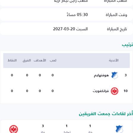
ملعب المباراة
ملعب راين نيكار أرينا
وقت المباراة
05:30 مساءً
تاريخ المباراة
السبت 20-03-2027
ترتيب
الأندية
لعب
الأهداف
الفرق
النقاط
3
هوفنهايم
0
0
0
0
10
فرانكفورت
0
0
0
0
أخر لقاءات جمعت الفريقين
3
1
1
فاز
تعادل
فاز