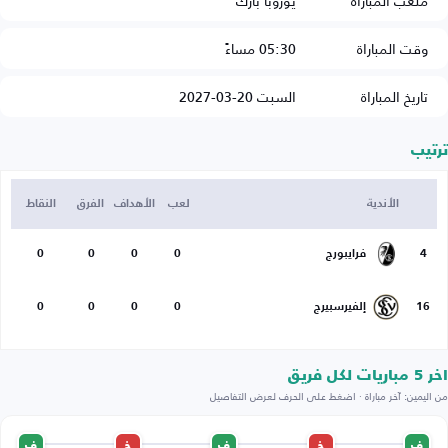
ملعب المباراة
يوروبا بارك
وقت المباراة
05:30 مساءً
تاريخ المباراة
السبت 20-03-2027
ترتيب
الأندية
لعب
الأهداف
الفرق
النقاط
4
فرايبورج
0
0
0
0
16
إلفيرسبيرج
0
0
0
0
اخر 5 مباريات لكل فريق
من اليمين: آخر مباراة · اضغط على الحرف لعرض التفاصيل
ف
خ
ف
خ
ف