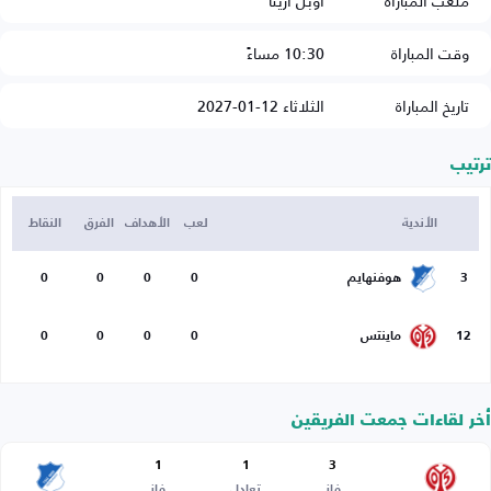
ملعب المباراة
أوبل أرينا
وقت المباراة
10:30 مساءً
تاريخ المباراة
الثلاثاء 12-01-2027
ترتيب
الأندية
لعب
الأهداف
الفرق
النقاط
3
هوفنهايم
0
0
0
0
12
ماينتس
0
0
0
0
أخر لقاءات جمعت الفريقين
1
1
3
فاز
تعادل
فاز