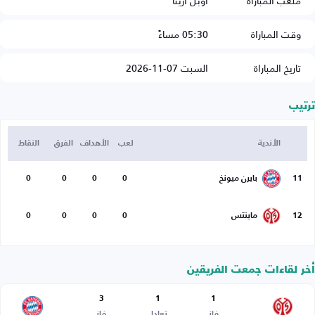
ملعب المباراة
أوبل أرينا
وقت المباراة
05:30 مساءً
تاريخ المباراة
السبت 07-11-2026
ترتيب
الأندية
لعب
الأهداف
الفرق
النقاط
11
بايرن ميونخ
0
0
0
0
12
ماينتس
0
0
0
0
أخر لقاءات جمعت الفريقين
3
1
1
فاز
تعادل
فاز