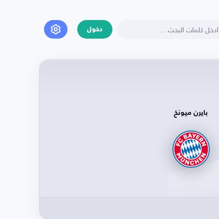
دخول
بايرن ميونخ