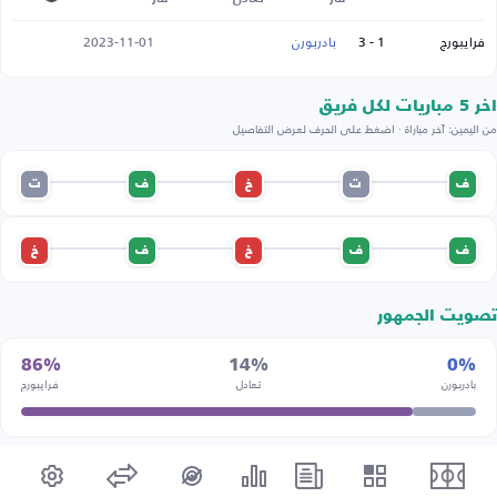
فرايبورج
1 - 3
بادربورن
2023-11-01
اخر 5 مباريات لكل فريق
من اليمين: آخر مباراة · اضغط على الحرف لعرض التفاصيل
ف
ت
خ
ف
ت
ف
ف
خ
ف
خ
تصويت الجمهور
86%
14%
0%
بادربورن
تعادل
فرايبورج