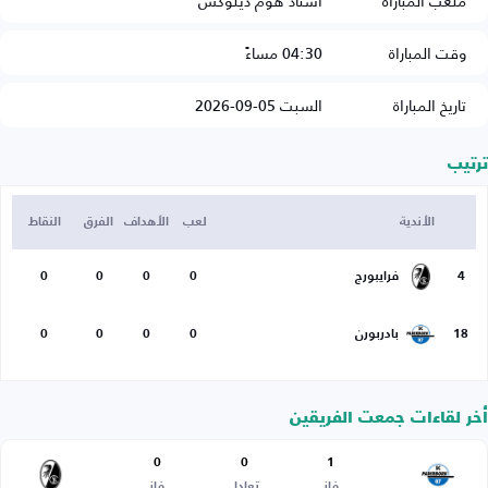
ملعب المباراة
استاد هوم ديلوكس
وقت المباراة
04:30 مساءً
تاريخ المباراة
السبت 05-09-2026
ترتيب
الأندية
لعب
الأهداف
الفرق
النقاط
4
فرايبورج
0
0
0
0
18
بادربورن
0
0
0
0
أخر لقاءات جمعت الفريقين
0
0
1
فاز
تعادل
فاز