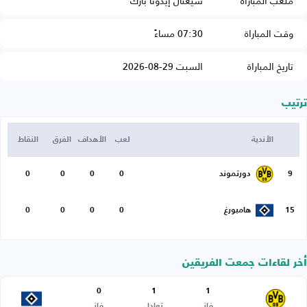
ملعب المباراة
سيغنال إيدونا بارك
وقت المباراة
07:30 مساءً
تاريخ المباراة
السبت 29-08-2026
ترتيب
الأندية
لعب
الأهداف
الفرق
النقاط
9
دورتموند
0
0
0
0
15
هامبورغ
0
0
0
0
أخر لقاءات جمعت الفريقين
0
1
1
فاز
تعادل
فاز