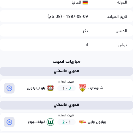
ألمانيا
الدولة
تاريخ الميلاد
1987-08-09 - (38 عام)
الجنس
ذكر
دولي
لا
مباريات انتهت
الدوري الألماني
انتهت المباراة
1
-
3
شتوتجارت
باير ليفركوزن
الدوري الألماني
انتهت المباراة
2
-
1
يونيون برلين
فولفسبورغ