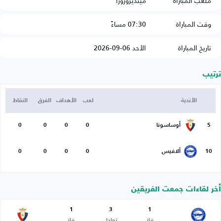
ملعب المباراة
مينديزوروزا
وقت المباراة
07:30 مساءً
تاريخ المباراة
الأحد 06-09-2026
ترتيب
الأندية
لعب
الأهداف
الفرق
النقاط
5
أوساسونا
0
0
0
0
10
ألافيس
0
0
0
0
أخر لقاءات جمعت الفريقين
1
3
1
فاز
تعادل
فاز