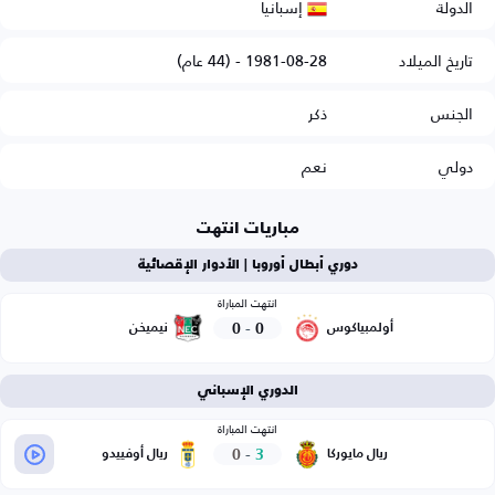
إسبانيا
الدولة
تاريخ الميلاد
1981-08-28 - (44 عام)
الجنس
ذكر
دولي
نعم
مباريات انتهت
دوري أبطال أوروبا | الأدوار الإقصائية
انتهت المباراة
0
-
0
أولمبياكوس
نيميخن
الدوري الإسباني
انتهت المباراة
0
-
3
ريال مايوركا
ريال أوفييدو