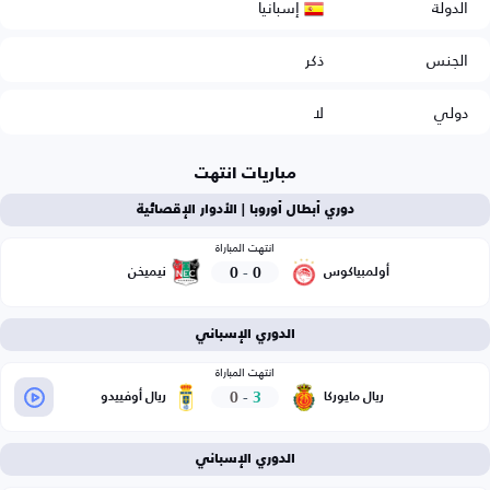
إسبانيا
الدولة
الجنس
ذكر
دولي
لا
مباريات انتهت
دوري أبطال أوروبا | الأدوار الإقصائية
انتهت المباراة
0
-
0
أولمبياكوس
نيميخن
الدوري الإسباني
انتهت المباراة
0
-
3
ريال مايوركا
ريال أوفييدو
الدوري الإسباني