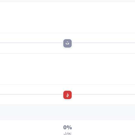
ت
خ
0%
تعادل