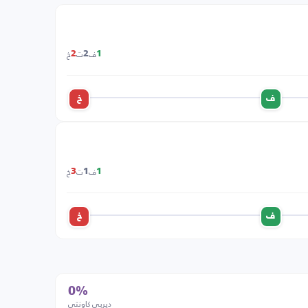
ف
ت
خ
2
2
1
ف
خ
ف
ت
خ
3
1
1
ف
خ
0%
ديربي كاونتي