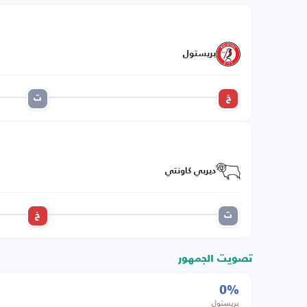
بريستول
خ
ت
ديربي كاونتي
ت
خ
تصويت الجمهور
0%
بريستول