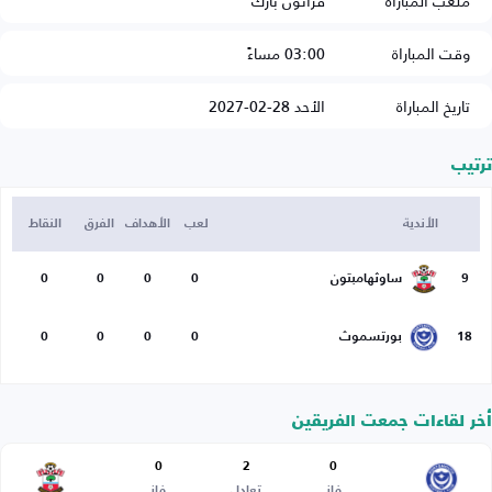
ملعب المباراة
فراتون بارك
وقت المباراة
03:00 مساءً
تاريخ المباراة
الأحد 28-02-2027
ترتيب
الأندية
لعب
الأهداف
الفرق
النقاط
9
ساوثهامبتون
0
0
0
0
18
بورتسموث
0
0
0
0
أخر لقاءات جمعت الفريقين
0
2
0
فاز
تعادل
فاز