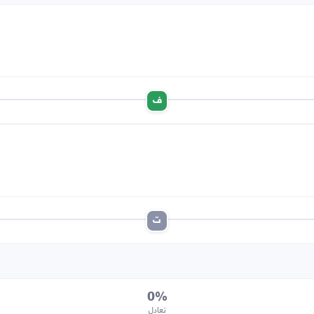
ف
ت
0%
تعادل