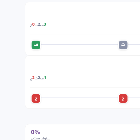
ف
ت
خ
0
2
3
ت
ف
ف
ت
خ
2
2
1
خ
خ
0%
ستوك سيتي