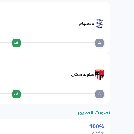
برمنغهام
ت
ف
ستوك سيتي
ت
ف
تصويت الجمهور
100%
برمنغهام