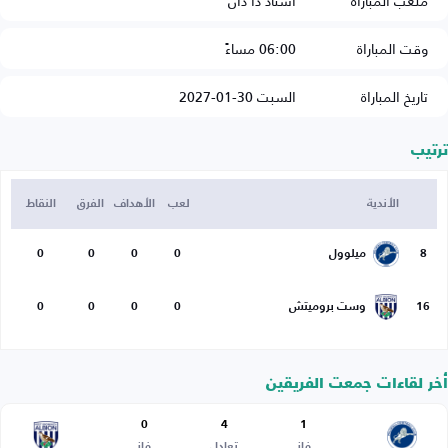
ملعب المباراة
استاد ذا دان
وقت المباراة
06:00 مساءً
تاريخ المباراة
السبت 30-01-2027
ترتيب
الأندية
لعب
الأهداف
الفرق
النقاط
8
ميلوول
0
0
0
0
16
وست بروميتش
0
0
0
0
أخر لقاءات جمعت الفريقين
0
4
1
فاز
تعادل
فاز