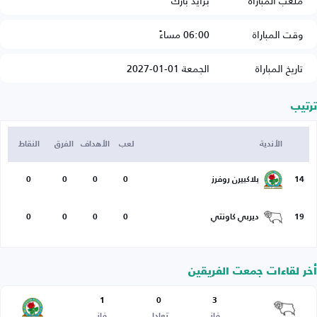
ملعب المباراة
برايد بارك
وقت المباراة
06:00 مساءً
تاريخ المباراة
الجمعة 01-01-2027
ترتيب
الأندية
لعب
الأهداف
الفرق
النقاط
14
بلاكبيرن روفرز
0
0
0
0
19
ديربي كاونتي
0
0
0
0
أخر لقاءات جمعت الفريقين
1
0
3
فاز
تعادل
فاز