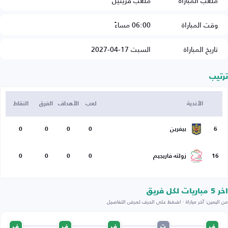
ملعب المباراة
ملعب فريثيل
وقت المباراة
06:00 مساءً
تاريخ المباراة
السبت 17-04-2027
ترتيب
الأندية
لعب
الأهداف
الفرق
النقاط
6
بيفرين
0
0
0
0
16
زولته فاريجيم
0
0
0
0
اخر 5 مباريات لكل فريق
من اليمين: آخر مباراة · اضغط على الحرف لعرض التفاصيل
ف
ت
ف
ف
ف