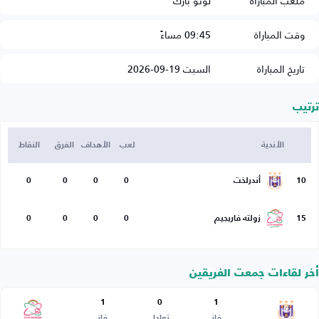
ملعب المباراة
لوتو بارك
وقت المباراة
09:45 مساءً
تاريخ المباراة
السبت 19-09-2026
ترتيب
الأندية
لعب
الأهداف
الفرق
النقاط
10
أندرلخت
0
0
0
0
15
زولته فاريجيم
0
0
0
0
أخر لقاءات جمعت الفريقين
1
0
1
فاز
تعادل
فاز