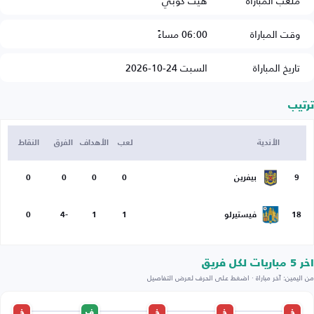
ملعب المباراة
هيت كوبي
وقت المباراة
06:00 مساءً
تاريخ المباراة
السبت 24-10-2026
ترتيب
الأندية
لعب
الأهداف
الفرق
النقاط
9
بيفرين
0
0
0
0
18
فيستيرلو
1
1
-4
0
اخر 5 مباريات لكل فريق
من اليمين: آخر مباراة · اضغط على الحرف لعرض التفاصيل
خ
خ
خ
ف
خ