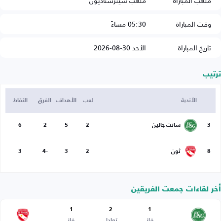
ملعب المباراة
ملعب سيترستاديون
وقت المباراة
05:30 مساءً
تاريخ المباراة
الأحد 30-08-2026
ترتيب
الأندية
لعب
الأهداف
الفرق
النقاط
3
سانت جالين
2
5
2
6
8
ثون
2
3
-4
3
أخر لقاءات جمعت الفريقين
1
2
1
فاز
تعادل
فاز