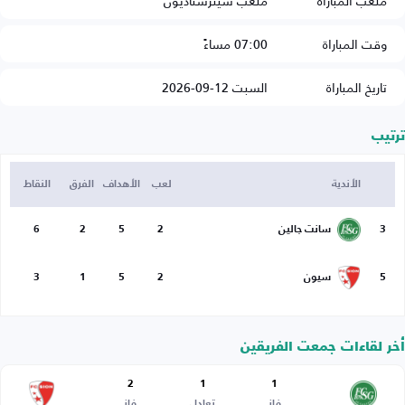
ملعب المباراة
ملعب سيترستاديون
وقت المباراة
07:00 مساءً
تاريخ المباراة
السبت 12-09-2026
ترتيب
الأندية
لعب
الأهداف
الفرق
النقاط
3
سانت جالين
2
5
2
6
5
سيون
2
5
1
3
أخر لقاءات جمعت الفريقين
2
1
1
فاز
تعادل
فاز