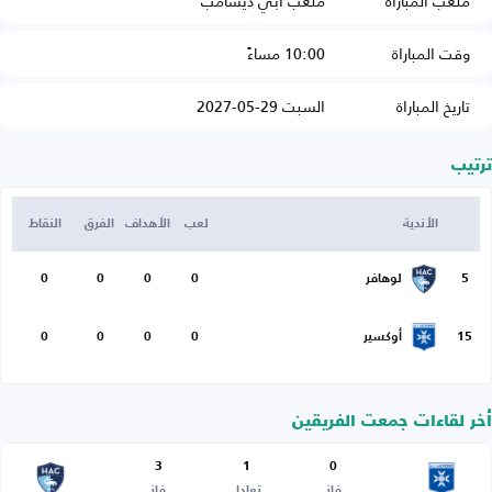
ملعب المباراة
ملعب آبي ديشامب
وقت المباراة
10:00 مساءً
تاريخ المباراة
السبت 29-05-2027
ترتيب
الأندية
لعب
الأهداف
الفرق
النقاط
5
لوهافر
0
0
0
0
15
أوكسير
0
0
0
0
أخر لقاءات جمعت الفريقين
3
1
0
فاز
تعادل
فاز