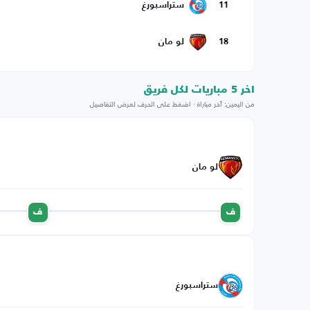
11
ستراسبورغ
18
لو مان
اخر 5 مباريات لكل فريق
من اليمين: آخر مباراة · اضغط على الحرف لعرض التفاصيل
لو مان
ف
ف
ستراسبورغ