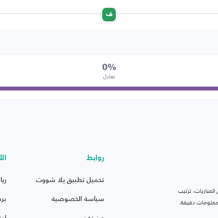
ف
0%
تعادل
روابط
الأ
تحميل تطبيق يلا شووت
ريا
لمباريات، ترتيب
سياسة الخصوصية
بر
 ومعلومات دقيقة.
من نحن
ليف