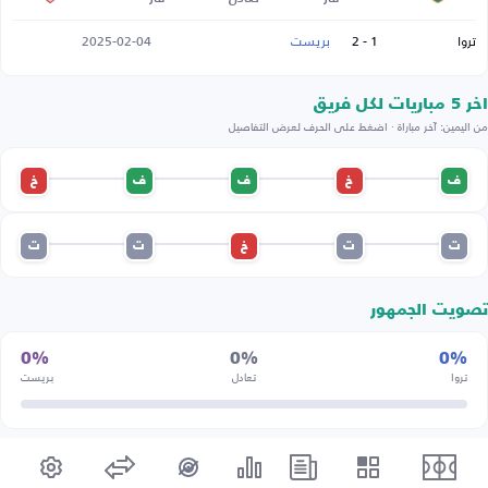
تروا
1 - 2
بريست
2025-02-04
اخر 5 مباريات لكل فريق
من اليمين: آخر مباراة · اضغط على الحرف لعرض التفاصيل
ف
خ
ف
ف
خ
ت
ت
خ
ت
ت
تصويت الجمهور
0%
0%
0%
تروا
تعادل
بريست