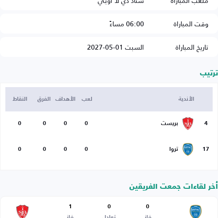
ملعب المباراة
ستاد دي لا أوبي
وقت المباراة
06:00 مساءً
تاريخ المباراة
السبت 01-05-2027
ترتيب
الأندية
لعب
الأهداف
الفرق
النقاط
4
بريست
0
0
0
0
17
تروا
0
0
0
0
أخر لقاءات جمعت الفريقين
1
0
0
فاز
تعادل
فاز