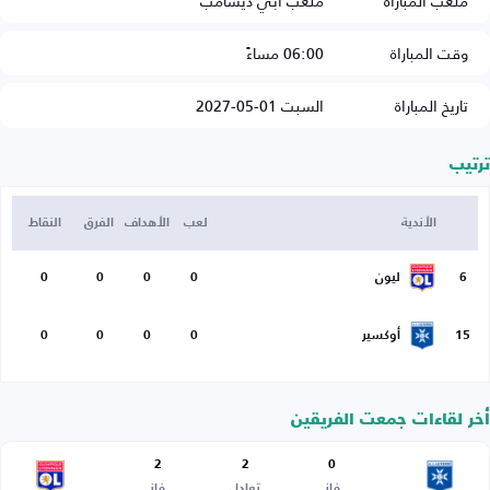
ملعب المباراة
ملعب آبي ديشامب
وقت المباراة
06:00 مساءً
تاريخ المباراة
السبت 01-05-2027
ترتيب
الأندية
لعب
الأهداف
الفرق
النقاط
6
ليون
0
0
0
0
15
أوكسير
0
0
0
0
أخر لقاءات جمعت الفريقين
2
2
0
فاز
تعادل
فاز