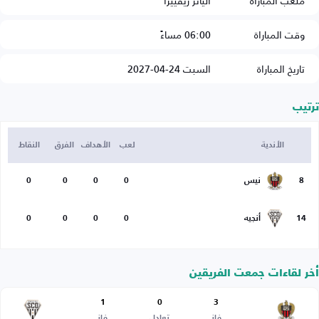
ملعب المباراة
أليانز ريفييرا
وقت المباراة
06:00 مساءً
تاريخ المباراة
السبت 24-04-2027
ترتيب
الأندية
لعب
الأهداف
الفرق
النقاط
8
نيس
0
0
0
0
14
أنجيه
0
0
0
0
أخر لقاءات جمعت الفريقين
1
0
3
فاز
تعادل
فاز