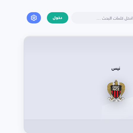
دخول
نيس