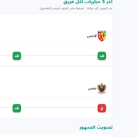
اخر 5 مباريات لكل فريق
من اليمين: آخر مباراة · اضغط على الحرف لعرض التفاصيل
لانس
ف
ف
نيس
خ
ف
تصويت الجمهور