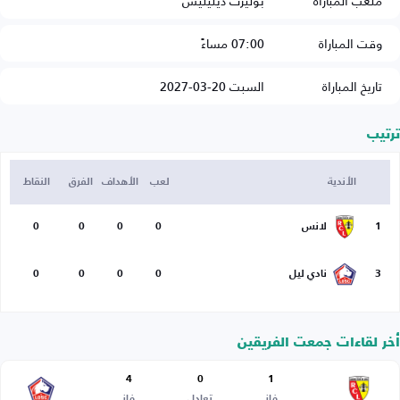
ملعب المباراة
بوليرت ديليليس
وقت المباراة
07:00 مساءً
تاريخ المباراة
السبت 20-03-2027
ترتيب
الأندية
لعب
الأهداف
الفرق
النقاط
1
لانس
0
0
0
0
3
نادي ليل
0
0
0
0
أخر لقاءات جمعت الفريقين
4
0
1
فاز
تعادل
فاز